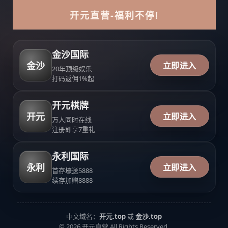
开元直营-福利不停!
金沙国际
金沙
立即进入
20年顶级娱乐
打码返佣1%起
开元棋牌
开元
立即进入
万人同时在线
注册即享7重礼
永利国际
永利
立即进入
首存壕送5888
续存加赠8888
中文域名：
开元.top
或
金沙.top
© 2026 开元直营 All Rights Reserved.